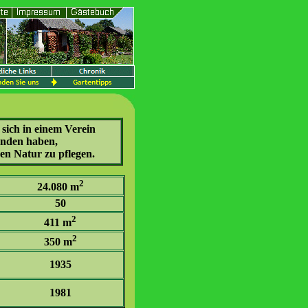
sich in einem Verein
nden haben,
en Natur zu pflegen.
2
24.080 m
50
2
411 m
2
350 m
1935
1981