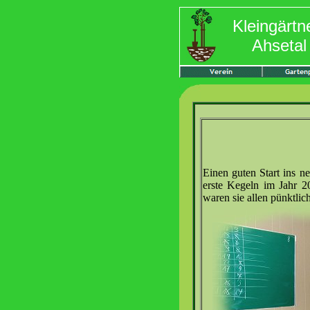
Kleingärtn
Ahsetal 
Einen guten Start ins n
erste Kegeln im Jahr 20
waren sie allen pünktli