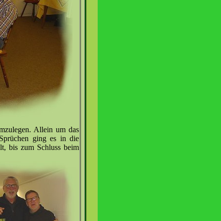
umzulegen. Allein um das
 Sprüchen ging es in die
t, bis zum Schluss beim