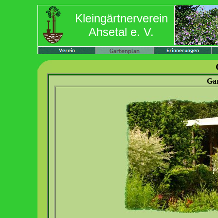
Kleingärtnerverein
Ahsetal e. V.
Gar