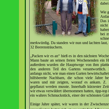
dabei
Wie g
Anfan
Das i
nicht
haben
bei m
schn
merkwürdig. Da standen wir nun und lachten laut,
32 Beerensträuchern.
„Packen wir es an“ hieß es in den nächsten Woc
Mann baute an seinen freien Wochenenden ein Hä
außerdem wurden die Hauptwege von ihm plattier
den anderen Teil des Gartens verantwortlich. 
anfangs nicht, wie man einen Garten bewirtschaftet
hilfsbereite Nachbarn, die schon viele Jahre beg
waren und mir zeigten, worauf es ankam. Z.
gepflanzt werden musste. Innerhalb kürzester Zeit
wir etwas verwildert übernommen hatten, tipp-top 
ein wahres Schmuckstück, einer der schönsten Gärt
Einige Jahre später, wir waren in der Zwischenze