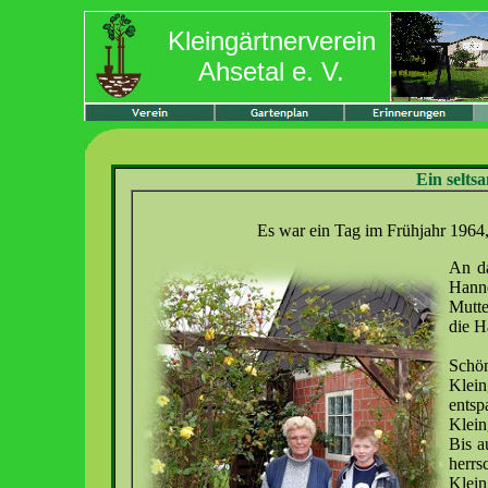
Kleingärtnerverein
Ahsetal e. V.
Ein selts
Es war ein Tag im Frühjahr 1964, 
An da
Hanne
Mutte
die H
Schön
Klein
ents
Klein
Bis a
herrs
Klein