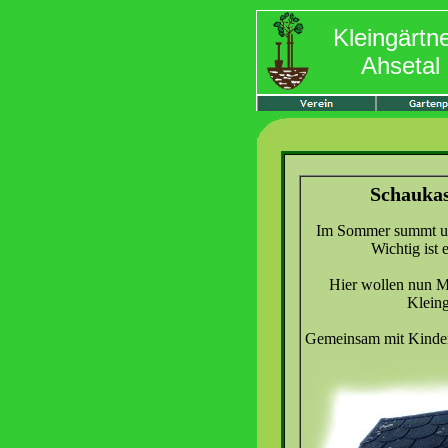
Kleingärtn
Ahsetal 
Schaukas
Im Sommer summt und
Wichtig ist 
Hier wollen nun M
Kleing
Gemeinsam mit Kindern