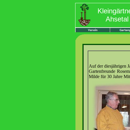
Kleingärtn
Ahsetal 
Auf der diesjährigen 
Gartenfreunde Rosema
Milde für 30 Jahre Mit