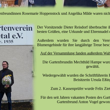
enfreundinnen Rosemarie Hoppenstock und Angelika Milde waren nich
Der Vorsitzende Dieter Reisdorf überbrachte 
besten Grüßen, eine Urkunde und Ehrennadel 
Außerdem wurden Sie durch den Verei
Blumengebinde für ihre langjährige Treue besc
Auf der Versammlung fanden außerdem Wahle
Die Gartenfreundin Mechthild Hampe wurde
gewählt.
Wiedergewählt wurden die Schriftführerin 
Beisitzerin Ursula Eßin
Zum 2. Kassenprüfer wurde Felix Zie
Für den seit Jahren vakanten Posten des Ga
Gartenfreund Anton Vogel gewon