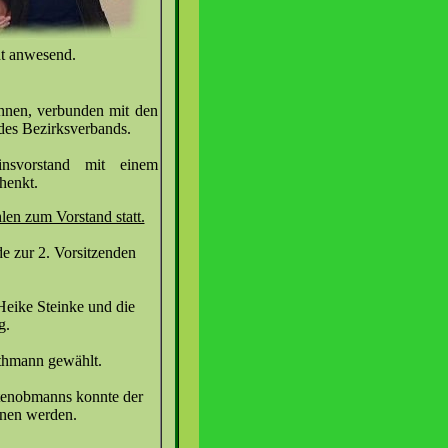
t anwesend.
ihnen, verbunden mit den
des Bezirksverbands.
nsvorstand mit einem
henkt.
n zum Vorstand statt.
 zur 2. Vorsitzenden
Heike Steinke und die
g.
thmann gewählt.
rtenobmanns konnte der
nen werden.