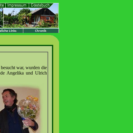
 besucht war, wurden die
nde Angelika und Ulrich