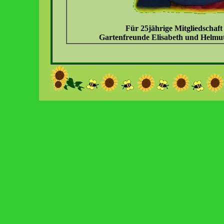
Für 25jährige Mitgliedschaft
Gartenfreunde Elisabeth und Helmut 